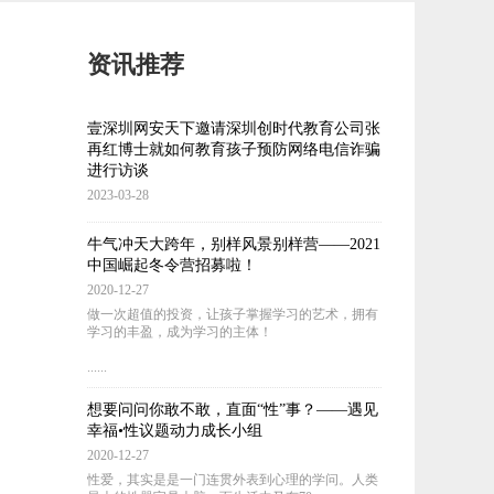
资讯推荐
壹深圳网安天下邀请深圳创时代教育公司张
再红博士就如何教育孩子预防网络电信诈骗
进行访谈
2023-03-28
牛气冲天大跨年，别样风景别样营——2021
中国崛起冬令营招募啦！
2020-12-27
做一次超值的投资，让孩子掌握学习的艺术，拥有
学习的丰盈，成为学习的主体！
......
想要问问你敢不敢，直面“性”事？——遇见
幸福•性议题动力成长小组
2020-12-27
性爱，其实是是一门连贯外表到心理的学问。人类